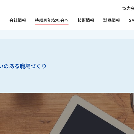
協力
会社情報
持続可能な社会へ
技術情報
製品情報
S
会社情報、採用情報に関するお問い
いのある職場づくり
社長メッセージ
働きがいのある職場づくり
放射空調(ふく射空調)
エコサラ
オフィス・商業施設
®
合わせ
弊社への設計、施工業務依頼につい
会社の歴史
生活・レジャー施設
てのお問い合わせ
つくばみらい技術センター