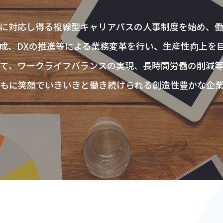
レポート
に対応し得る複線型キャリアパスの人事制度を始め、
成、DXの推進等による業務変革を行い、生産性向上を
て、ワークライフバランスの実現、長時間労働の削減
もに笑顔でいきいきと働き続けられる創造性豊かな企