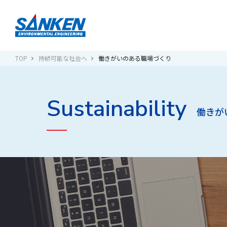
TOP
持続可能な社会へ
働きがいのある職場づくり
Sustainability
弊社が保有する技術（システム）に
働きが
会社概要
地球にやさしい未来をつくる
ゼロ・エネルギー・ビル
Sanken Smart BA System
公共・文化施設
®
関するお問い合わせ
ウェブサイトおよび情報セキュリテ
マネジメントシステム基本方針
施工・調整・分析技術
交通・情報施設
ィに関するお問い合わせ
施工協力を希望される工事業者の方
事業所・グループ会社一覧
（貴社情報登録へのご案内）