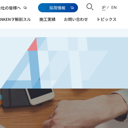
会社の皆様へ
採用情報
JP
EN
ANKENヲ解剖スル
施工実績
お問い合わせ
トピックス
CSRや気候変動などの安全環境活動
経営・事業に対する考え方
透明で公正な事業を推進
ライフサイエンス
医療・福祉施設
に関するお問い合わせ
弊社との施工協力における取引内容
組織図・役員一覧
産業・研究開発施設
や条件についてのご質問
さいたま技術センター