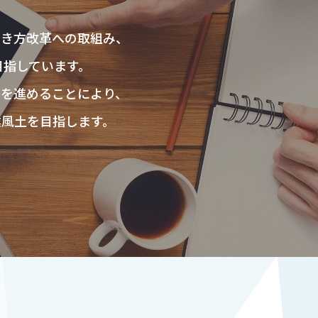
三建・30CLUB
働き方改革への取組み、
目指しています。
等を進めることにより、
業風土を目指します。