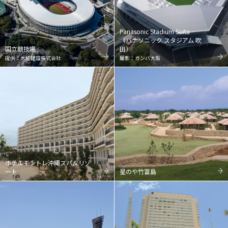
Panasonic Stadium Suita
（パナソニック スタジアム 吹
国立競技場
田）
提供：大成建設株式会社
撮影：ガンバ大阪
ホテルモントレ沖縄スパ＆リゾ
ート
星のや竹富島