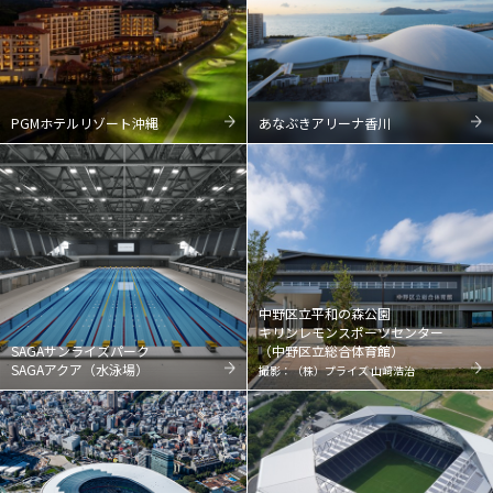
PGMホテルリゾート沖縄
あなぶきアリーナ香川
中野区立平和の森公園
キリンレモンスポーツセンター
SAGAサンライズパーク
（中野区立総合体育館）
SAGAアクア（水泳場）
撮影：（株）プライズ 山﨑浩治