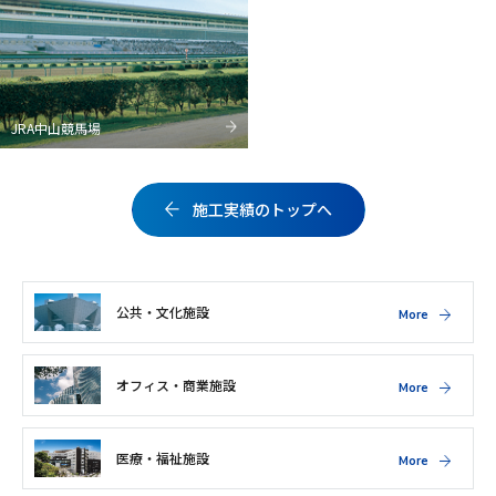
JRA中山競馬場
施工実績のトップへ
公共・文化施設
More
オフィス・商業施設
More
医療・福祉施設
More